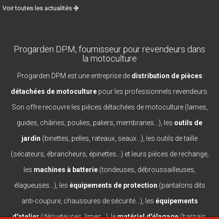
Voir toutes les actualités
Progarden DPM, fournisseur pour revendeurs dans
la motoculture
Progarden DPM est une entreprise de
distribution de pièces
détachées de motoculture
pour les professionnels revendeurs.
Son offre recouvre les pièces détachées de motoculture (lames,
guides, châines, poulies, paliers, membranes...), les
outils de
jardin
(binettes, pelles, rateaux, seaux...), les outils de taille
(sécateurs, ébrancheurs, épinettes...) et leurs pièces de rechange,
les
machines à batterie
(tondeuses, débroussailleuses,
élagueuses...), les
équipements de protection
(pantalons dits
anti-coupure, chaussures de sécurité...), les
équipements
d'atelier
(dériveteuses, limes...), le
matériel d'élagage
(harnais,