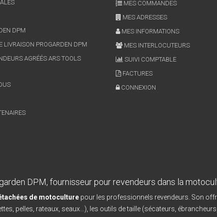
ALES
MES COMMANDES
MES ADRESSES
RDEN DPM
MES INFORMATIONS
E LIVRAISON PROGARDEN DPM
MES INTERLOCUTEURS
NDEURS AGRÉÉS ARS TOOLS
SUIVI COMPTABLE
FACTURES
OUS
CONNEXION
TENAIRES
garden DPM, fournisseur pour revendeurs dans la motocul
détachées de motoculture
pour les professionnels revendeurs. Son offr
ttes, pelles, rateaux, seaux...), les outils de taille (sécateurs, ébrancheurs