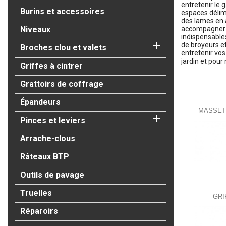
entretenir le 
Burins et accessoires
espaces délimi
des lames en a
Niveaux
accompagner da
indispensable

de broyeurs et
Broches clou et valets
entretenir vos
jardin et pour 
Griffes à cintrer
Grattoirs de coffrage
Sous-caté
Épandeurs
MASSET

Pinces et leviers
Arrache-clous
Râteaux BTP
Outils de pavage
Truelles
GRI
Réparoirs