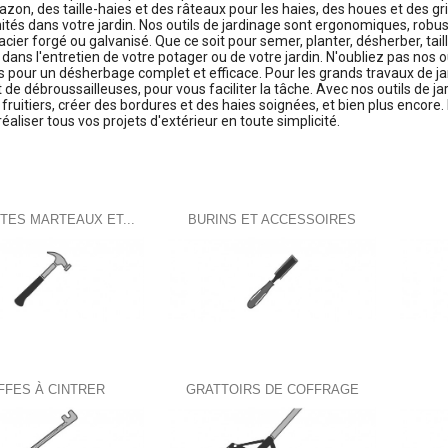
gazon, des taille-haies et des râteaux pour les haies, des houes et des gr
tés dans votre jardin. Nos outils de jardinage sont ergonomiques, robu
cier forgé ou galvanisé. Que ce soit pour semer, planter, désherber, tail
ns l'entretien de votre potager ou de votre jardin. N'oubliez pas nos outi
s pour un désherbage complet et efficace. Pour les grands travaux de
 de débroussailleuses, pour vous faciliter la tâche. Avec nos outils de ja
 fruitiers, créer des bordures et des haies soignées, et bien plus encor
réaliser tous vos projets d'extérieur en toute simplicité.
gories
TES MARTEAUX ET...
BURINS ET ACCESSOIRES
FFES À CINTRER
GRATTOIRS DE COFFRAGE