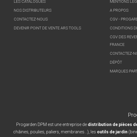
LES CATALOGUES
MENTIONS LÉG
NOS DISTRIBUTEURS
A PROPOS
CONTACTEZ-NOUS
CGV - PROGA
DEVENIR POINT DE VENTE ARS TOOLS
CONDITIONS D
CGV DES REVE
FRANCE
CONTACTEZ-N
DÉPÔT
MARQUES PAR
Pro
Progarden DPM est une entreprise de
distribution de pièces 
châines, poulies, paliers, membranes...), les
outils de jardin
(bine