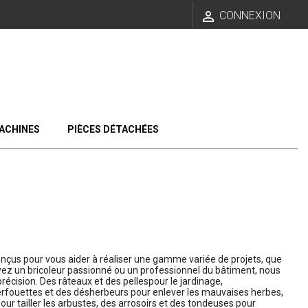

CONNEXION
ACHINES
PIÈCES DÉTACHÉES
conçus pour vous aider à réaliser une gamme variée de projets, que
yez un bricoleur passionné ou un professionnel du bâtiment, nous
récision. Des râteaux et des pellespour le jardinage,
 serfouettes et des désherbeurs pour enlever les mauvaises herbes,
pour tailler les arbustes, des arrosoirs et des tondeuses pour