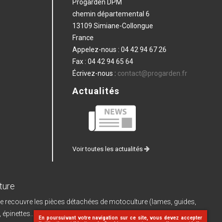
Progarden DPM
chemin départemental 6
13109 Simiane-Collongue
France
Appelez-nous :
04 42 94 67 26
Fax :
04 42 94 65 64
Écrivez-nous :
contact@progarden.fr
Actualités
Voir toutes les actualités
ture
e recouvre les pièces détachées de motoculture (lames, guides,
, épinettes...) et leurs pièces de rechange, les
machines à batterie
En poursuivant votre navigation sur ce site, vous devez accepter