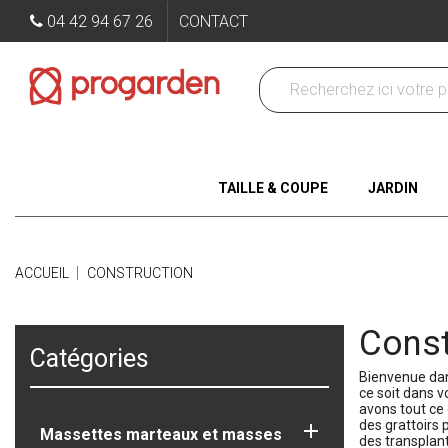
04 42 94 67 26
CONTACT
TAILLE & COUPE
JARDIN
ACCUEIL
CONSTRUCTION
Const
Catégories
Bienvenue dans
ce soit dans v
avons tout ce 
des grattoirs 

Massettes marteaux et masses
des transplant