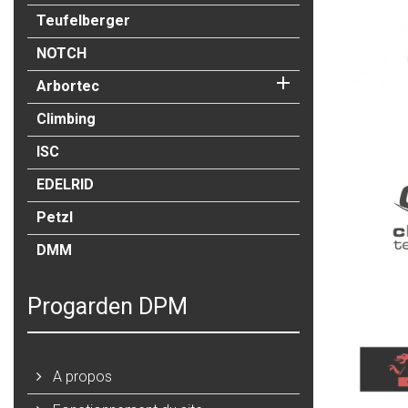
Teufelberger
NOTCH

Arbortec
Climbing
ISC
EDELRID
Petzl
DMM
Progarden DPM
A propos