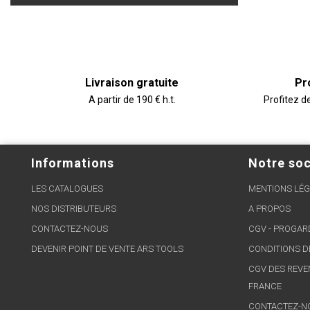
Livraison gratuite
Pr
A partir de 190 € h.t.
Profitez d
Informations
Notre soc
LES CATALOGUES
MENTIONS LÉG
NOS DISTRIBUTEURS
A PROPOS
CONTACTEZ-NOUS
CGV - PROGA
DEVENIR POINT DE VENTE ARS TOOLS
CONDITIONS D
CGV DES REVE
FRANCE
CONTACTEZ-N