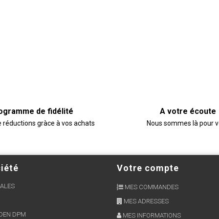
ogramme de fidélité
A votre écoute
e réductions gràce à vos achats
Nous sommes là pour 
iété
Votre compte
ALES
MES COMMANDES
MES ADRESSES
RDEN DPM
MES INFORMATIONS