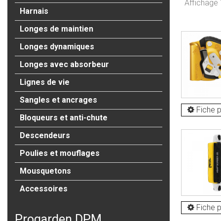
Affichage 1
Harnais
Longes de maintien
Longes dynamiques
Longes avec absorbeur
Lignes de vie
Sangles et ancrages
Fiche p
Bloqueurs et anti-chute
Descendeurs
Poulies et mouflages
Mousquetons
Accessoires
Fiche p
Progarden DPM