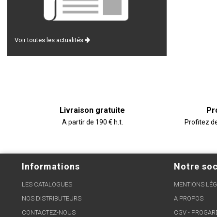
Voir toutes les actualités
Livraison gratuite
Pr
A partir de 190 € h.t.
Profitez d
Informations
Notre soc
LES CATALOGUES
MENTIONS LÉG
NOS DISTRIBUTEURS
A PROPOS
CONTACTEZ-NOUS
CGV - PROGA