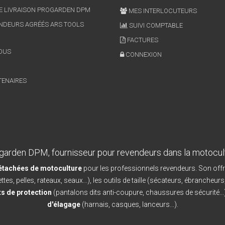
E LIVRAISON PROGARDEN DPM
MES INTERLOCUTEURS
NDEURS AGRÉÉS ARS TOOLS
SUIVI COMPTABLE
FACTURES
OUS
CONNEXION
TENAIRES
garden DPM, fournisseur pour revendeurs dans la motocul
détachées de motoculture
pour les professionnels revendeurs. Son offr
ttes, pelles, rateaux, seaux...), les outils de taille (sécateurs, ébrancheurs
s de protection
(pantalons dits anti-coupure, chaussures de sécurité...)
d'élagage
(harnais, casques, lanceurs...).