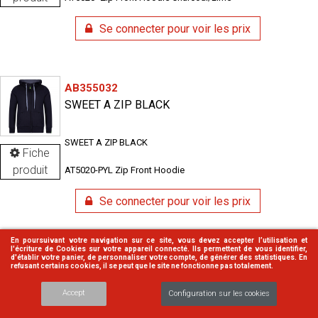
Se connecter pour voir les prix
AB355032
SWEET A ZIP BLACK
SWEET A ZIP BLACK
Fiche
produit
AT5020-PYL Zip Front Hoodie
Se connecter pour voir les prix
En poursuivant votre navigation sur ce site, vous devez accepter l’utilisation et
l'écriture de Cookies sur votre appareil connecté. Ils permettent de vous identifier,
d'établir votre panier, de personnaliser votre compte, de générer des statistiques. En
CLIPH
refusant certains cookies, il se peut que le site ne fonctionne pas totalement.
PANTALON SOLIDUR CLIMBCUT
Accept
Configuration sur les cookies
Pantalon SOLIDUR Climbcut