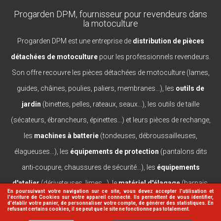
Progarden DPM, fournisseur pour revendeurs dans
la motoculture
Progarden DPM est une entreprise de
distribution de pièces
détachées de motoculture
pour les professionnels revendeurs.
Son offre recouvre les pièces détachées de motoculture (lames,
guides, châines, poulies, paliers, membranes...), les
outils de
jardin
(binettes, pelles, rateaux, seaux...), les outils de taille
(sécateurs, ébrancheurs, épinettes...) et leurs pièces de rechange,
les
machines à batterie
(tondeuses, débroussailleuses,
élagueuses...), les
équipements de protection
(pantalons dits
anti-coupure, chaussures de sécurité...), les
équipements
d'atelier
(dériveteuses, limes...), le
matériel d'élagage
(harnais,
En poursuivant votre navigation sur ce site, vous devez accepter l’utilisation et
l'écriture de Cookies sur votre appareil connecté. Ils permettent de vous identifier,
casques, lanceurs...).
d'établir votre panier, de personnaliser votre compte, de générer des statistiques. En
refusant certains cookies, il se peut que le site ne fonctionne pas totalement.