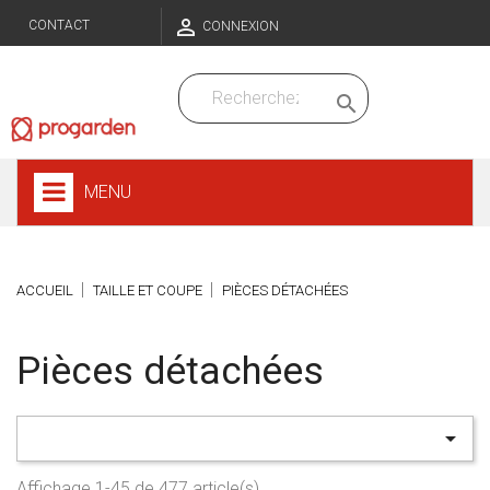

CONTACT
CONNEXION

MENU
ACCUEIL
TAILLE ET COUPE
PIÈCES DÉTACHÉES
Pièces détachées

Affichage 1-45 de 477 article(s)