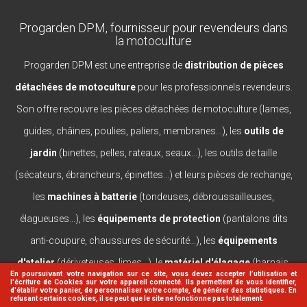
Progarden DPM, fournisseur pour revendeurs dans
la motoculture
Progarden DPM est une entreprise de
distribution de pièces
détachées de motoculture
pour les professionnels revendeurs.
Son offre recouvre les pièces détachées de motoculture (lames,
guides, châines, poulies, paliers, membranes...), les
outils de
jardin
(binettes, pelles, rateaux, seaux...), les outils de taille
(sécateurs, ébrancheurs, épinettes...) et leurs pièces de rechange,
les
machines à batterie
(tondeuses, débroussailleuses,
élagueuses...), les
équipements de protection
(pantalons dits
anti-coupure, chaussures de sécurité...), les
équipements
d'atelier
(dériveteuses, limes...), le
matériel d'élagage
(harnais,
En poursuivant votre navigation sur ce site, vous devez accepter l’utilisation et
l'écriture de Cookies sur votre appareil connecté. Ils permettent de vous identifier,
casques, lanceurs...).
d'établir votre panier, de personnaliser votre compte, de générer des statistiques. En
refusant certains cookies, il se peut que le site ne fonctionne pas totalement.