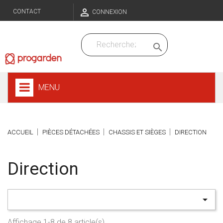

CONTACT
CONNEXION

MENU
ACCUEIL
PIÈCES DÉTACHÉES
CHASSIS ET SIÈGES
DIRECTION
Direction

Affichage 1-8 de 8 article(s)