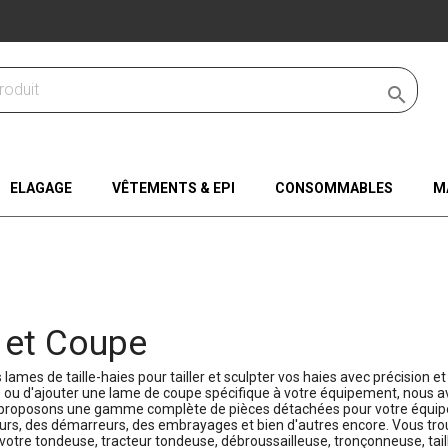

ELAGAGE
VÊTEMENTS & EPI
CONSOMMABLES
M
e et Coupe
 lames de taille-haies pour tailler et sculpter vos haies avec précision 
 d'ajouter une lame de coupe spécifique à votre équipement, nous avon
 proposons une gamme complète de pièces détachées pour votre équipem
rs, des démarreurs, des embrayages et bien d'autres encore. Vous trouv
votre tondeuse, tracteur tondeuse, débroussailleuse, tronçonneuse, tail