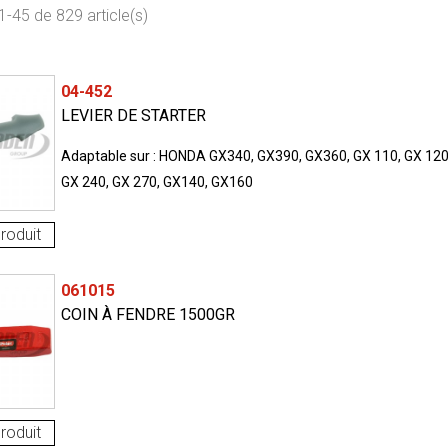
1-45 de 829 article(s)
04-452
LEVIER DE STARTER
Adaptable sur : HONDA GX340, GX390, GX360, GX 110, GX 120
GX 240, GX 270, GX140, GX160
roduit
061015
COIN À FENDRE 1500GR
roduit