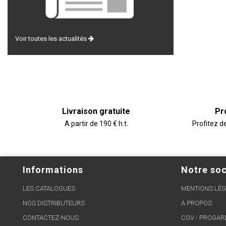
Voir toutes les actualités
Livraison gratuite
Pr
A partir de 190 € h.t.
Profitez d
Informations
Notre soc
LES CATALOGUES
MENTIONS LÉG
NOS DISTRIBUTEURS
A PROPOS
CONTACTEZ-NOUS
CGV - PROGA