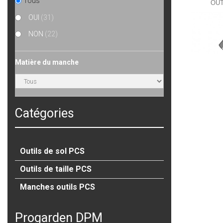
Tous
OUT
OUI
(31)
NON
(22)
Matière du manche
Catégories
Outils de sol PCS
Outils de taille PCS
Manches outils PCS
Progarden DPM