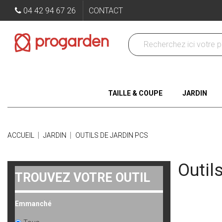
04 42 94 67 26
CONTACT
TAILLE & COUPE
JARDIN
ACCUEIL
JARDIN
OUTILS DE JARDIN PCS
Outil
TROUVEZ VOTRE OUTIL
Sous-caté
Emmanché