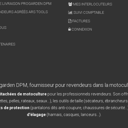
E LIVRAISON PROGARDEN DPM
MES INTERLOCUTEURS
NDEURS AGRÉÉS ARS TOOLS
SUIVI COMPTABLE
FACTURES
OUS
CONNEXION
TENAIRES
garden DPM, fournisseur pour revendeurs dans la motocul
détachées de motoculture
pour les professionnels revendeurs. Son offr
ttes, pelles, rateaux, seaux...), les outils de taille (sécateurs, ébrancheurs
s de protection
(pantalons dits anti-coupure, chaussures de sécurité...)
d'élagage
(harnais, casques, lanceurs...).