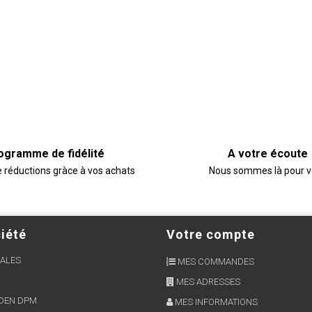
ogramme de fidélité
A votre écoute
e réductions gràce à vos achats
Nous sommes là pour 
iété
Votre compte
ALES
MES COMMANDES
MES ADRESSES
RDEN DPM
MES INFORMATIONS