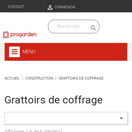

CONTACT
CONNEXION

MENU
ACCUEIL
CONSTRUCTION
GRATTOIRS DE COFFRAGE
Grattoirs de coffrage

Affichage 1-6 de 6 article(s)