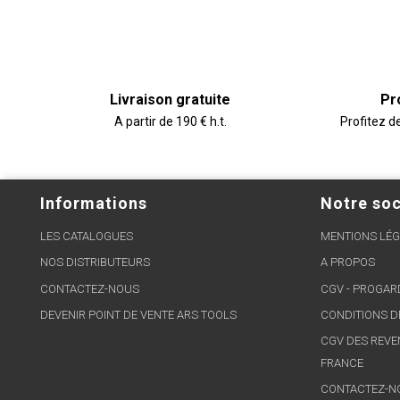
Livraison gratuite
Pr
A partir de 190 € h.t.
Profitez d
Informations
Notre soc
LES CATALOGUES
MENTIONS LÉG
NOS DISTRIBUTEURS
A PROPOS
CONTACTEZ-NOUS
CGV - PROGA
DEVENIR POINT DE VENTE ARS TOOLS
CONDITIONS D
CGV DES REVE
FRANCE
CONTACTEZ-N