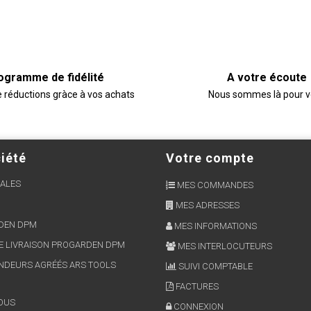
ogramme de fidélité
A votre écoute
e réductions gràce à vos achats
Nous sommes là pour 
iété
Votre compte
ALES
MES COMMANDES
MES ADRESSES
RDEN DPM
MES INFORMATIONS
E LIVRAISON PROGARDEN DPM
MES INTERLOCUTEURS
NDEURS AGRÉÉS ARS TOOLS
SUIVI COMPTABLE
FACTURES
OUS
CONNEXION