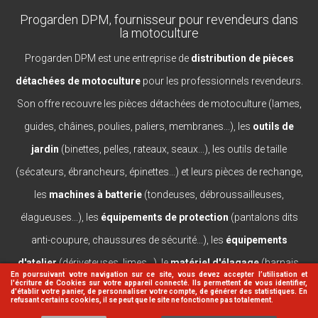
Progarden DPM, fournisseur pour revendeurs dans
la motoculture
Progarden DPM est une entreprise de
distribution de pièces
détachées de motoculture
pour les professionnels revendeurs.
Son offre recouvre les pièces détachées de motoculture (lames,
guides, châines, poulies, paliers, membranes...), les
outils de
jardin
(binettes, pelles, rateaux, seaux...), les outils de taille
(sécateurs, ébrancheurs, épinettes...) et leurs pièces de rechange,
les
machines à batterie
(tondeuses, débroussailleuses,
élagueuses...), les
équipements de protection
(pantalons dits
anti-coupure, chaussures de sécurité...), les
équipements
d'atelier
(dériveteuses, limes...), le
matériel d'élagage
(harnais,
En poursuivant votre navigation sur ce site, vous devez accepter l’utilisation et
l'écriture de Cookies sur votre appareil connecté. Ils permettent de vous identifier,
casques, lanceurs...).
d'établir votre panier, de personnaliser votre compte, de générer des statistiques. En
refusant certains cookies, il se peut que le site ne fonctionne pas totalement.