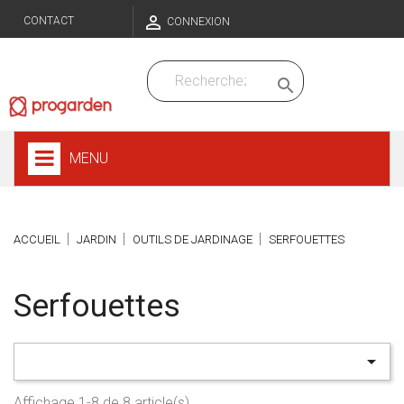

CONTACT
CONNEXION

MENU
ACCUEIL
JARDIN
OUTILS DE JARDINAGE
SERFOUETTES
Serfouettes

Affichage 1-8 de 8 article(s)