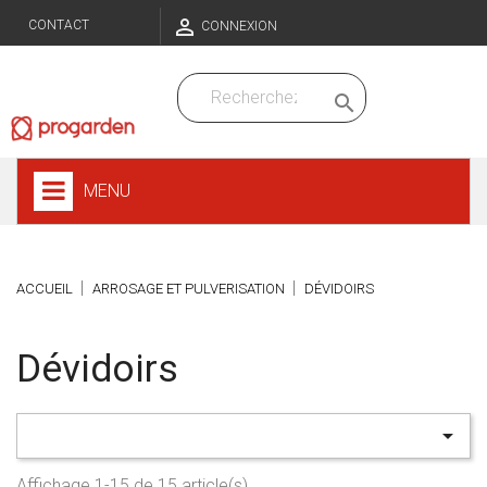

CONTACT
CONNEXION

MENU
ACCUEIL
ARROSAGE ET PULVERISATION
DÉVIDOIRS
Dévidoirs

Affichage 1-15 de 15 article(s)