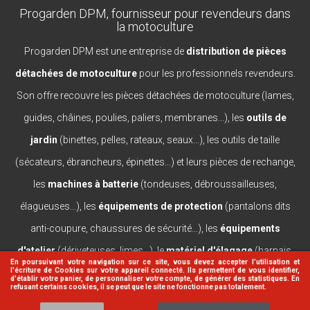
Progarden DPM, fournisseur pour revendeurs dans
la motoculture
Progarden DPM est une entreprise de
distribution de pièces
détachées de motoculture
pour les professionnels revendeurs.
Son offre recouvre les pièces détachées de motoculture (lames,
guides, châines, poulies, paliers, membranes...), les
outils de
jardin
(binettes, pelles, rateaux, seaux...), les outils de taille
(sécateurs, ébrancheurs, épinettes...) et leurs pièces de rechange,
les
machines à batterie
(tondeuses, débroussailleuses,
élagueuses...), les
équipements de protection
(pantalons dits
anti-coupure, chaussures de sécurité...), les
équipements
d'atelier
(dériveteuses, limes...), le
matériel d'élagage
(harnais,
En poursuivant votre navigation sur ce site, vous devez accepter l’utilisation et
l'écriture de Cookies sur votre appareil connecté. Ils permettent de vous identifier,
casques, lanceurs...).
d'établir votre panier, de personnaliser votre compte, de générer des statistiques. En
refusant certains cookies, il se peut que le site ne fonctionne pas totalement.