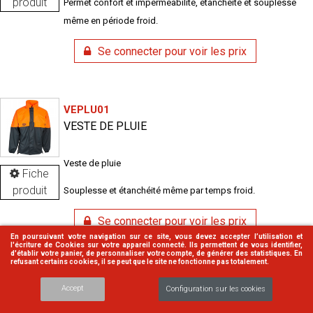
produit
Permet confort et imperméabilité, étanchéité et souplesse
même en période froid.
Se connecter pour voir les prix
VEPLU01
VESTE DE PLUIE
Veste de pluie
Fiche
produit
Souplesse et étanchéité même par temps froid.
Se connecter pour voir les prix
En poursuivant votre navigation sur ce site, vous devez accepter l’utilisation et
l'écriture de Cookies sur votre appareil connecté. Ils permettent de vous identifier,
d'établir votre panier, de personnaliser votre compte, de générer des statistiques. En
refusant certains cookies, il se peut que le site ne fonctionne pas totalement.
ZG_PANT
Accept
Configuration sur les cookies
PANTALON DIT ANTI COUPURE (TYPE A)