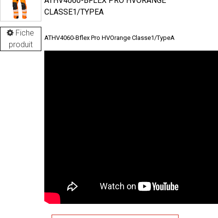
ATHV4060-BFLEX PRO HVORANGE
CLASSE1/TYPEA
Fiche
ATHV4060-Bflex Pro HVOrange Classe1/TypeA
produit