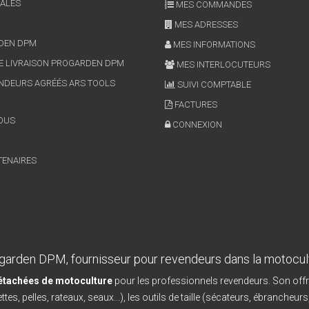
ALES
MES COMMANDES
MES ADRESSES
RDEN DPM
MES INFORMATIONS
E LIVRAISON PROGARDEN DPM
MES INTERLOCUTEURS
NDEURS AGRÉÉS ARS TOOLS
SUIVI COMPTABLE
FACTURES
OUS
CONNEXION
TENAIRES
garden DPM, fournisseur pour revendeurs dans la motocul
détachées de motoculture
pour les professionnels revendeurs. Son offr
ttes, pelles, rateaux, seaux...), les outils de taille (sécateurs, ébrancheurs