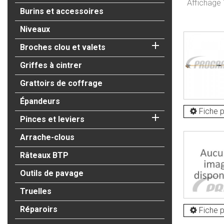
Affichage 1
Burins et accessoires
Niveaux

Broches clou et valets
Griffes à cintrer
Grattoirs de coffrage
Épandeurs
Fiche p

Pinces et leviers
Arrache-clous
Râteaux BTP
Outils de pavage
Truelles
Réparoirs
Fiche p