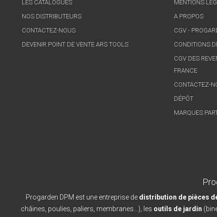
LES CATALOGUES
MENTIONS LÉG
NOS DISTRIBUTEURS
A PROPOS
CONTACTEZ-NOUS
CGV - PROGA
DEVENIR POINT DE VENTE ARS TOOLS
CONDITIONS D
CGV DES REVE
FRANCE
CONTACTEZ-N
DÉPÔT
MARQUES PAR
Pro
Progarden DPM est une entreprise de
distribution de pièces 
châines, poulies, paliers, membranes...), les
outils de jardin
(bine