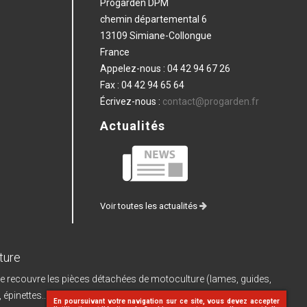
Progarden DPM
chemin départemental 6
13109 Simiane-Collongue
France
Appelez-nous :
04 42 94 67 26
Fax :
04 42 94 65 64
Écrivez-nous :
contact@progarden.fr
Actualités
Voir toutes les actualités
ture
e recouvre les pièces détachées de motoculture (lames, guides,
, épinettes...) et leurs pièces de rechange, les
machines à batterie
En poursuivant votre navigation sur ce site, vous devez accepter