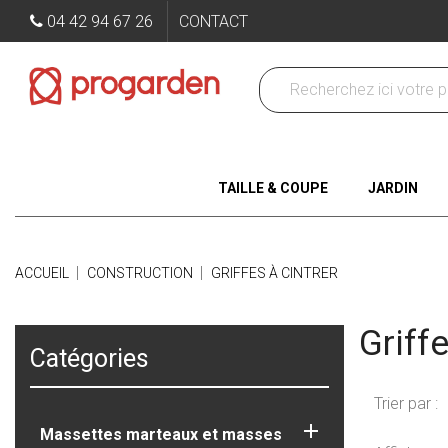
04 42 94 67 26
CONTACT
TAILLE & COUPE
JARDIN
ACCUEIL
CONSTRUCTION
GRIFFES À CINTRER
Griffe
Catégories
Trier par :

Massettes marteaux et masses