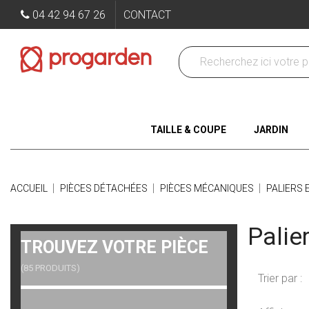
04 42 94 67 26
CONTACT
TAILLE & COUPE
JARDIN
ACCUEIL
PIÈCES DÉTACHÉES
PIÈCES MÉCANIQUES
PALIERS 
Palie
TROUVEZ VOTRE PIÈCE
(85 PRODUITS)
Trier par :