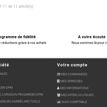
1-11 de 11 article(s)
ogramme de fidélité
A votre écoute
e réductions gràce à vos achats
Nous sommes là pour 
iété
Votre compte
ALES
MES COMMANDES
MES ADRESSES
RDEN DPM
MES INFORMATIONS
E LIVRAISON PROGARDEN DPM
MES INTERLOCUTEURS
NDEURS AGRÉÉS ARS TOOLS
SUIVI COMPTABLE