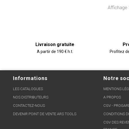
Affichage 
Livraison gratuite
Pr
A partir de 190 € h.t.
Profitez d
Informations
Notre soc
LES CATALOGUES
MENTIONS LÉG
NOS DISTRIBUTEURS
A PROPOS
CONTACTEZ-NOUS
CGV - PROGA
DEVENIR POINT DE VENTE ARS TOOLS
CONDITIONS D
CGV DES REVE