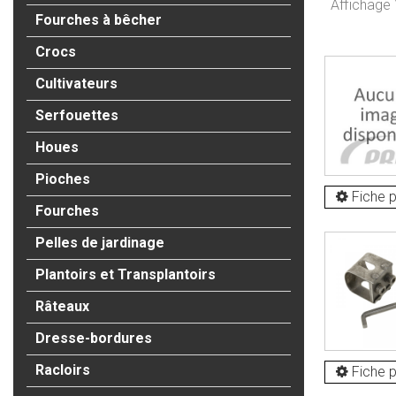
Affichage 
Fourches à bêcher
Crocs
Cultivateurs
Serfouettes
Houes
Pioches
Fiche p
Fourches
Pelles de jardinage
Plantoirs et Transplantoirs
Râteaux
Dresse-bordures
Racloirs
Fiche p