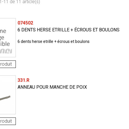
1-11 de 11 article(s)
074502
6 DENTS HERSE ETRILLE + ÉCROUS ET BOULONS
6 dents herse etrille + écrous et boulons
roduit
331.R
ANNEAU POUR MANCHE DE POIX
roduit