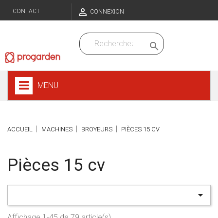

CONTACT
CONNEXION

MENU
ACCUEIL
MACHINES
BROYEURS
PIÈCES 15 CV
Pièces 15 cv

Affichage 1-45 de 79 article(s)