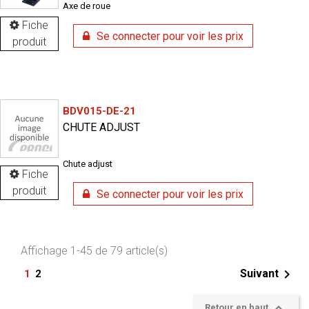
Axe de roue
Fiche
Se connecter pour voir les prix
produit
BDV015-DE-21
CHUTE ADJUST
Chute adjust
Fiche
produit
Se connecter pour voir les prix
Affichage 1-45 de 79 article(s)

Suivant
1
2

Retour en haut