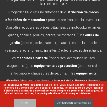
la motoculture
Progarden DPM est une entreprise de
distribution de pièces
détachées de motoculture
pour les professionnels revendeurs.
Son offre recouvre les pièces détachées de motoculture (lames,
guides, châines, poulies, paliers, membranes...), les
outils de
jardin
(binettes, pelles, rateaux, seaux...), les outils de taille
(sécateurs, ébrancheurs, épinettes...) et leurs pièces de rechange,
les
machines à batterie
(tondeuses, débroussailleuses,
élagueuses...), les
équipements de protection
(pantalons dits
anti-coupure, chaussures de sécurité...), les
équipements
d'atelier
(dériveteuses, limes...), le
matériel d'élagage
(harnais,
En poursuivant votre navigation sur ce site, vous devez accepter l’utilisation et
l'écriture de Cookies sur votre appareil connecté. Ils permettent de vous identifier,
casques, lanceurs...).
d'établir votre panier, de personnaliser votre compte, de générer des statistiques. En
refusant certains cookies, il se peut que le site ne fonctionne pas totalement.
Accept
Configuration sur les cookies
© 2026