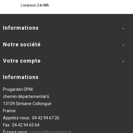
Livraison 24/48h
Informations

Notre société

Votre compte

Informations
Progarden DPM
chemin départemental 6
13109 Simiane-Collongue
France
Appelez-nous :
04 42 94 67 26
Fax :
04 42 94 65 64
Écrivez-nous :
contact@progarden.fr