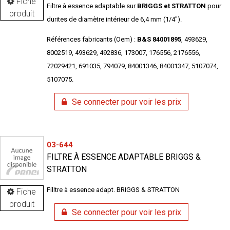
Fiche
Filtre à essence adaptable sur
BRIGGS et STRATTON
pour
produit
durites de diamètre intérieur de 6,4 mm (1/4").
Références fabricants (Oem) :
B&S 84001895
, 493629,
8002519, 493629, 492836, 173007, 176556, 2176556,
72029421, 691035, 794079, 84001346, 84001347, 5107074,
5107075.
Se connecter pour voir les prix
03-644
FILTRE À ESSENCE ADAPTABLE BRIGGS &
STRATTON
Filltre à essence adapt. BRIGGS & STRATTON
Fiche
produit
Se connecter pour voir les prix