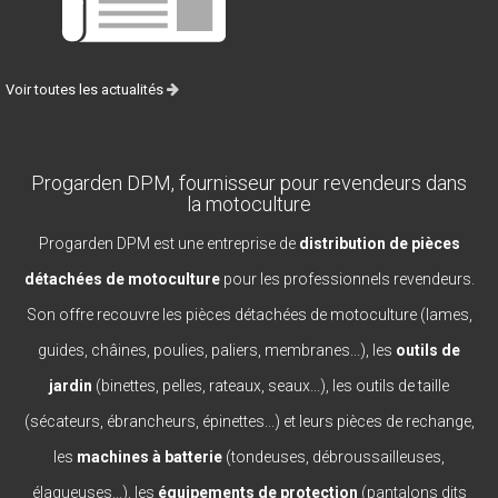
Voir toutes les actualités
Progarden DPM, fournisseur pour revendeurs dans
la motoculture
Progarden DPM est une entreprise de
distribution de pièces
détachées de motoculture
pour les professionnels revendeurs.
Son offre recouvre les pièces détachées de motoculture (lames,
guides, châines, poulies, paliers, membranes...), les
outils de
jardin
(binettes, pelles, rateaux, seaux...), les outils de taille
(sécateurs, ébrancheurs, épinettes...) et leurs pièces de rechange,
les
machines à batterie
(tondeuses, débroussailleuses,
élagueuses...), les
équipements de protection
(pantalons dits