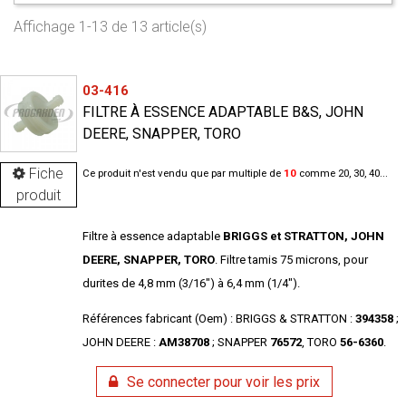
Affichage 1-13 de 13 article(s)
03-416
FILTRE À ESSENCE ADAPTABLE B&S, JOHN
DEERE, SNAPPER, TORO
Fiche
Ce produit n'est vendu que par multiple de
10
comme 20, 30, 40...
produit
Filtre à essence adaptable
BRIGGS et STRATTON, JOHN
DEERE, SNAPPER, TORO
. Filtre tamis 75 microns, pour
durites de 4,8 mm (3/16") à 6,4 mm (1/4").
Références fabricant (Oem) : BRIGGS & STRATTON :
394358
;
JOHN DEERE :
AM38708
; SNAPPER
76572
, TORO
56-6360
.
Se connecter pour voir les prix