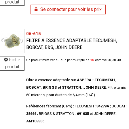
produit
Se connecter pour voir les prix
06-615
FILTRE À ESSENCE ADAPTABLE TECUMESH,
BOBCAT, B&S, JOHN DEERE
Fiche
Ce produit n'est vendu que par multiple de
10
comme 20, 30, 40...
produit
Filtre à essence adaptable sur
ASPERA - TECUMESH
,
BOBCAT, BRIGGS et STRATTON, JOHN DEERE.
Filtre tamis
60 microns, pour durites de 6,4 mm (1/4").
Références fabricant (Oem) : TECUMESH :
34279A
; BOBCAT :
38666
; BRIGGS & STRATTON :
691035
et JOHN DEERE :
AM108356.