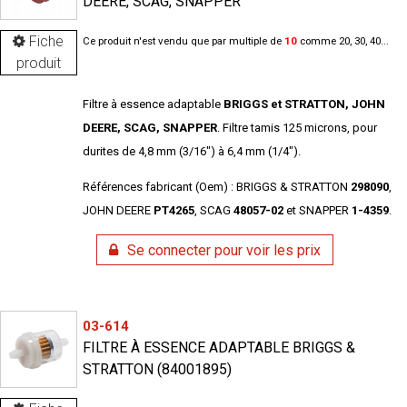
DEERE, SCAG, SNAPPER
Fiche
Ce produit n'est vendu que par multiple de
10
comme 20, 30, 40...
produit
Filtre à essence adaptable
BRIGGS et STRATTON, JOHN
DEERE, SCAG, SNAPPER
. Filtre tamis 125 microns, pour
durites de 4,8 mm (3/16") à 6,4 mm (1/4").
Références fabricant (Oem) : BRIGGS & STRATTON
298090
,
JOHN DEERE
PT4265
, SCAG
48057-02
et SNAPPER
1-4359
.
Se connecter pour voir les prix
03-614
FILTRE À ESSENCE ADAPTABLE BRIGGS &
STRATTON (84001895)