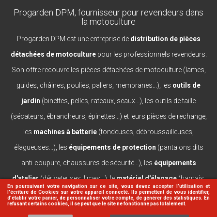
Progarden DPM, fournisseur pour revendeurs dans
la motoculture
Progarden DPM est une entreprise de
distribution de pièces
détachées de motoculture
pour les professionnels revendeurs.
Son offre recouvre les pièces détachées de motoculture (lames,
guides, châines, poulies, paliers, membranes...), les
outils de
jardin
(binettes, pelles, rateaux, seaux...), les outils de taille
(sécateurs, ébrancheurs, épinettes...) et leurs pièces de rechange,
les
machines à batterie
(tondeuses, débroussailleuses,
élagueuses...), les
équipements de protection
(pantalons dits
anti-coupure, chaussures de sécurité...), les
équipements
d'atelier
(dériveteuses, limes...), le
matériel d'élagage
(harnais,
En poursuivant votre navigation sur ce site, vous devez accepter l’utilisation et
l'écriture de Cookies sur votre appareil connecté. Ils permettent de vous identifier,
casques, lanceurs...).
d'établir votre panier, de personnaliser votre compte, de générer des statistiques. En
refusant certains cookies, il se peut que le site ne fonctionne pas totalement.