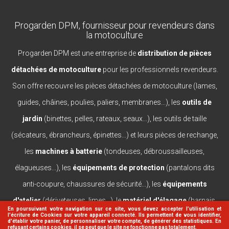
Progarden DPM, fournisseur pour revendeurs dans
la motoculture
Progarden DPM est une entreprise de
distribution de pièces
détachées de motoculture
pour les professionnels revendeurs.
Son offre recouvre les pièces détachées de motoculture (lames,
guides, châines, poulies, paliers, membranes...), les
outils de
jardin
(binettes, pelles, rateaux, seaux...), les outils de taille
(sécateurs, ébrancheurs, épinettes...) et leurs pièces de rechange,
les
machines à batterie
(tondeuses, débroussailleuses,
élagueuses...), les
équipements de protection
(pantalons dits
anti-coupure, chaussures de sécurité...), les
équipements
d'atelier
(dériveteuses, limes...), le
matériel d'élagage
(harnais,
En poursuivant votre navigation sur ce site, vous devez accepter l’utilisation et
l'écriture de Cookies sur votre appareil connecté. Ils permettent de vous identifier,
casques, lanceurs...).
d'établir votre panier, de personnaliser votre compte, de générer des statistiques. En
refusant certains cookies, il se peut que le site ne fonctionne pas totalement.