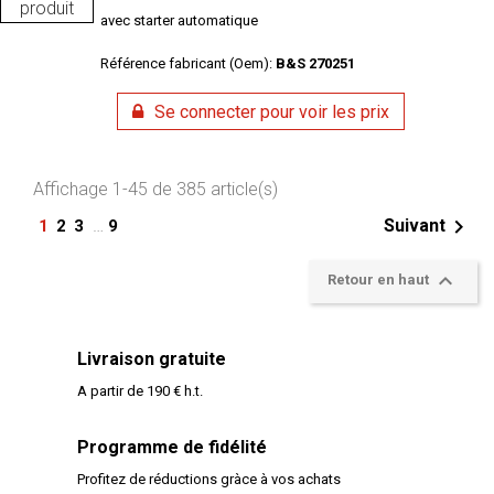
produit
avec starter automatique
Référence fabricant (Oem):
B&S 270251
Se connecter pour voir les prix
Affichage 1-45 de 385 article(s)

…
Suivant
1
2
3
9

Retour en haut
Livraison gratuite
A partir de 190 € h.t.
Programme de fidélité
Profitez de réductions gràce à vos achats