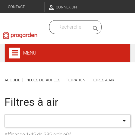

CONTACT
CONNEXION

MENU
ACCUEIL
PIÈCES DÉTACHÉES
FILTRATION
FILTRES À AIR
Filtres à air

Affichage 1-45 de 385 article(s)