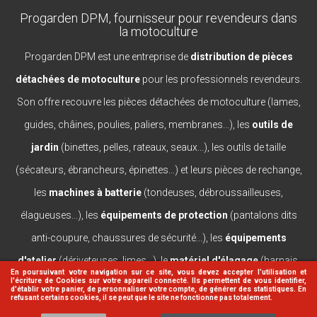
Progarden DPM, fournisseur pour revendeurs dans
la motoculture
Progarden DPM est une entreprise de
distribution de pièces
détachées de motoculture
pour les professionnels revendeurs.
Son offre recouvre les pièces détachées de motoculture (lames,
guides, châines, poulies, paliers, membranes...), les
outils de
jardin
(binettes, pelles, rateaux, seaux...), les outils de taille
(sécateurs, ébrancheurs, épinettes...) et leurs pièces de rechange,
les
machines à batterie
(tondeuses, débroussailleuses,
élagueuses...), les
équipements de protection
(pantalons dits
anti-coupure, chaussures de sécurité...), les
équipements
d'atelier
(dériveteuses, limes...), le
matériel d'élagage
(harnais,
En poursuivant votre navigation sur ce site, vous devez accepter l’utilisation et
l'écriture de Cookies sur votre appareil connecté. Ils permettent de vous identifier,
casques, lanceurs...).
d'établir votre panier, de personnaliser votre compte, de générer des statistiques. En
refusant certains cookies, il se peut que le site ne fonctionne pas totalement.