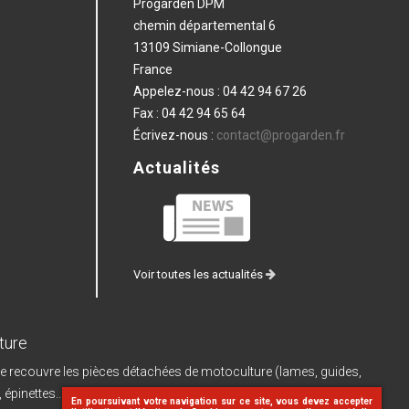
Progarden DPM
chemin départemental 6
13109 Simiane-Collongue
France
Appelez-nous :
04 42 94 67 26
Fax :
04 42 94 65 64
Écrivez-nous :
contact@progarden.fr
Actualités
Voir toutes les actualités
ture
e recouvre les pièces détachées de motoculture (lames, guides,
, épinettes...) et leurs pièces de rechange, les
machines à batterie
En poursuivant votre navigation sur ce site, vous devez accepter