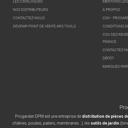
LES CATALOGUES
MENTIONS LÉG
NOS DISTRIBUTEURS
A PROPOS
CONTACTEZ-NOUS
CGV - PROGA
DEVENIR POINT DE VENTE ARS TOOLS
CONDITIONS D
CGV DES REVE
FRANCE
CONTACTEZ-N
DÉPÔT
MARQUES PAR
Pro
Progarden DPM est une entreprise de
distribution de pièces 
châines, poulies, paliers, membranes...), les
outils de jardin
(bine