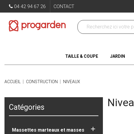
04 42 94 67 26
CONTACT
TAILLE & COUPE
JARDIN
ACCUEIL
CONSTRUCTION
NIVEAUX
Nive
Catégories

Massettes marteaux et masses