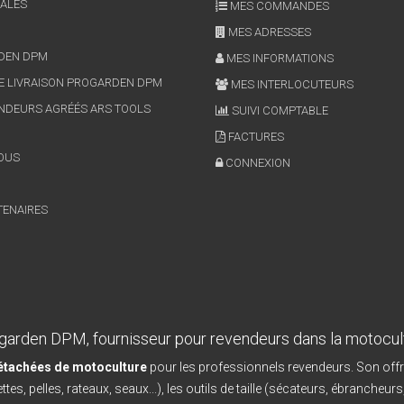
ALES
MES COMMANDES
MES ADRESSES
RDEN DPM
MES INFORMATIONS
E LIVRAISON PROGARDEN DPM
MES INTERLOCUTEURS
NDEURS AGRÉÉS ARS TOOLS
SUIVI COMPTABLE
FACTURES
OUS
CONNEXION
TENAIRES
garden DPM, fournisseur pour revendeurs dans la motocul
détachées de motoculture
pour les professionnels revendeurs. Son offr
ttes, pelles, rateaux, seaux...), les outils de taille (sécateurs, ébrancheurs