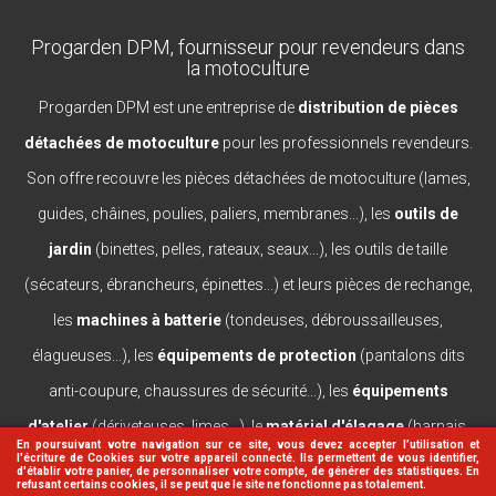
Progarden DPM, fournisseur pour revendeurs dans
la motoculture
Progarden DPM est une entreprise de
distribution de pièces
détachées de motoculture
pour les professionnels revendeurs.
Son offre recouvre les pièces détachées de motoculture (lames,
guides, châines, poulies, paliers, membranes...), les
outils de
jardin
(binettes, pelles, rateaux, seaux...), les outils de taille
(sécateurs, ébrancheurs, épinettes...) et leurs pièces de rechange,
les
machines à batterie
(tondeuses, débroussailleuses,
élagueuses...), les
équipements de protection
(pantalons dits
anti-coupure, chaussures de sécurité...), les
équipements
d'atelier
(dériveteuses, limes...), le
matériel d'élagage
(harnais,
En poursuivant votre navigation sur ce site, vous devez accepter l’utilisation et
l'écriture de Cookies sur votre appareil connecté. Ils permettent de vous identifier,
casques, lanceurs...).
d'établir votre panier, de personnaliser votre compte, de générer des statistiques. En
refusant certains cookies, il se peut que le site ne fonctionne pas totalement.