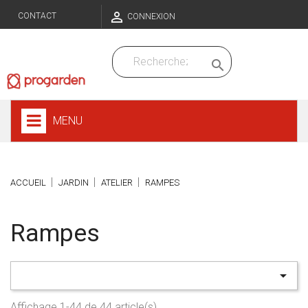

CONTACT
CONNEXION

MENU
ACCUEIL
JARDIN
ATELIER
RAMPES
Rampes

Affichage 1-44 de 44 article(s)