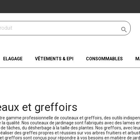

ELAGAGE
VÊTEMENTS & EPI
CONSOMMABLES
M
aux et greffoirs
e gamme professionnelle de couteaux et greffoirs, des outils indispensab
e la qualité. Nos couteaux de jardinage sont fabriqués avec des lames en
de tâches, du désherbage à la taille des plantes. Nos greffoirs, avec l
réaliser des greffes propres et réussies sur vos arbres fruitiers et ar
t greffoirs sont conçus pour répondre à vos besoins en matière de jardin