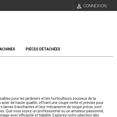

CONNEXION
ACHINES
PIÈCES DÉTACHÉES
les pour les jardiniers et les horticulteurs soucieux de la
 acier de haute qualité, offrant une coupe nette et précise pour
eurs lames tranchantes et leur mécanisme de coupe précis, sont
bustes. Que vous soyez un professionnel ou un amateur passionné,
age avec efficacité et fiabilité. Explorez notre sélection dès