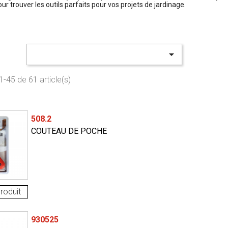
r trouver les outils parfaits pour vos projets de jardinage.

1-45 de 61 article(s)
508.2
COUTEAU DE POCHE
roduit
930525