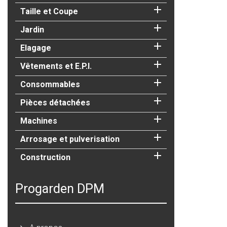

Taille et Coupe

Jardin

Elagage

Vêtements et E.P.I.

Consommables

Pièces détachées

Machines

Arrosage et pulverisation

Construction
Progarden DPM