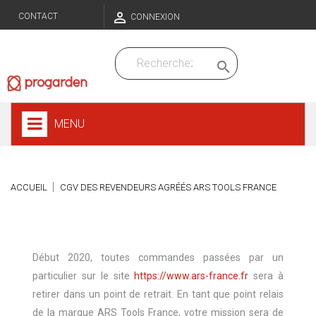

CONTACT
CONNEXION

MENU
ACCUEIL
CGV DES REVENDEURS AGRÉÉS ARS TOOLS FRANCE
Pour devenir Revendeur agréé ARS Tools France et point relais ARS
Début 2020, toutes commandes passées par un
particulier sur le site
https://www.ars-france.fr
sera à
retirer dans un point de retrait. En tant que point relais
de la marque ARS Tools France, votre mission sera de