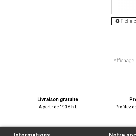
Fiche p
Affichage 
Livraison gratuite
Pr
A partir de 190 € h.t.
Profitez d
Informations
Notre soc