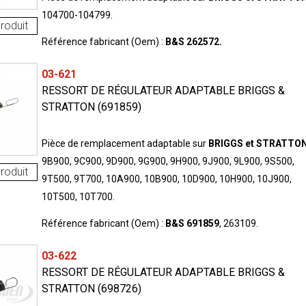
104700-104799.
roduit
Référence fabricant (Oem) :
B&S 262572.
03-621
RESSORT DE RÉGULATEUR ADAPTABLE BRIGGS &
STRATTON (691859)
Pièce de remplacement adaptable sur
BRIGGS et STRATTO
9B900, 9C900, 9D900, 9G900, 9H900, 9J900, 9L900, 9S500,
roduit
9T500, 9T700, 10A900, 10B900, 10D900, 10H900, 10J900,
10T500, 10T700.
Référence fabricant (Oem) :
B&S 691859
, 263109.
03-622
RESSORT DE RÉGULATEUR ADAPTABLE BRIGGS &
STRATTON (698726)