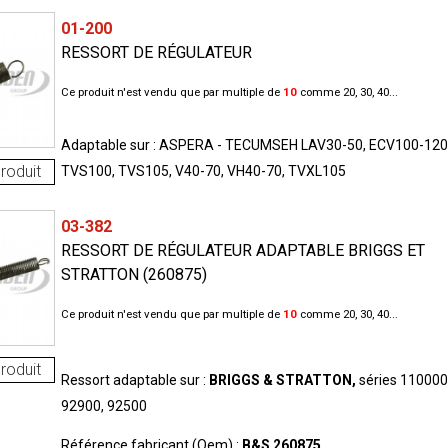
01-200
RESSORT DE RÉGULATEUR
Ce produit n'est vendu que par multiple de
10
comme 20, 30, 40...
Adaptable sur : ASPERA - TECUMSEH LAV30-50, ECV100-120
roduit
TVS100, TVS105, V40-70, VH40-70, TVXL105
03-382
RESSORT DE RÉGULATEUR ADAPTABLE BRIGGS ET
STRATTON (260875)
Ce produit n'est vendu que par multiple de
10
comme 20, 30, 40...
roduit
Ressort adaptable sur :
BRIGGS & STRATTON,
séries 110000
92900, 92500
Référence fabricant (Oem) :
B&S 260875.