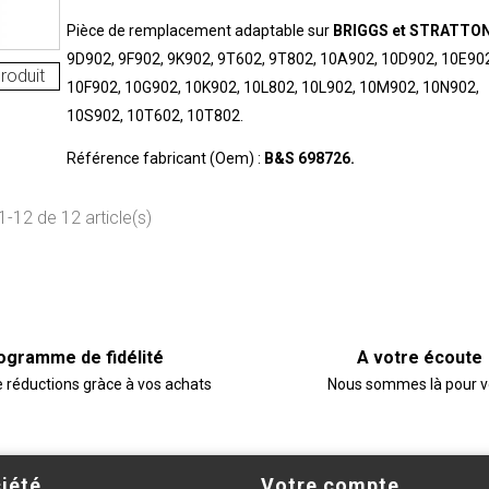
Pièce de remplacement adaptable sur
BRIGGS et STRATTO
9D902, 9F902, 9K902, 9T602, 9T802, 10A902, 10D902, 10E902
roduit
10F902, 10G902, 10K902, 10L802, 10L902, 10M902, 10N902,
10S902, 10T602, 10T802.
Référence fabricant (Oem) :
B&S 698726.
1-12 de 12 article(s)
ogramme de fidélité
A votre écoute
e réductions gràce à vos achats
Nous sommes là pour 
iété
Votre compte