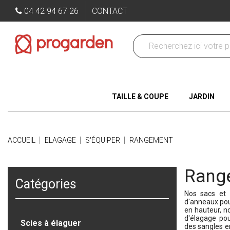
04 42 94 67 26
CONTACT
TAILLE & COUPE
JARDIN
ACCUEIL
ELAGAGE
S'ÉQUIPER
RANGEMENT
Rang
Catégories
Nos sacs et 
d'anneaux pou
en hauteur, n
d'élagage po
Scies à élaguer
des sangles e