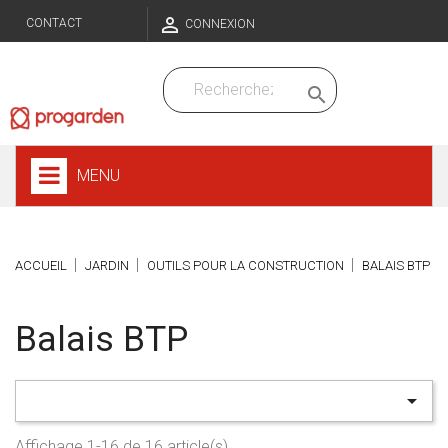

CONTACT
CONNEXION

MENU
ACCUEIL
JARDIN
OUTILS POUR LA CONSTRUCTION
BALAIS BTP
Balais BTP

Affichage 1-16 de 16 article(s)