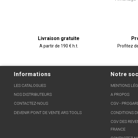
Livraison gratuite
Pr
A partir de 190 € h.t.
Profitez d
Informations
Notre soc
LES CATALOGUES
MENTIONS LÉG
NOS DISTRIBUTEURS
A PROPOS
CONTACTEZ-NOUS
CGV - PROGA
DEVENIR POINT DE VENTE ARS TOOLS
CONDITIONS D
CGV DES REVE
FRANCE