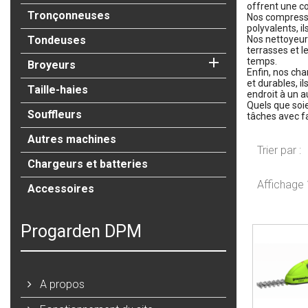
offrent une co
Tronçonneuses
Nos compresseu
polyvalents, i
Tondeuses
Nos nettoyeurs
terrasses et l

temps.
Broyeurs
Enfin, nos cha
et durables, i
Taille-haies
endroit à un a
Quels que soi
Souffleurs
tâches avec fac
Autres machines
Trier par :
Chargeurs et batteries
Affichage 1
Accessoires
Progarden DPM
A propos