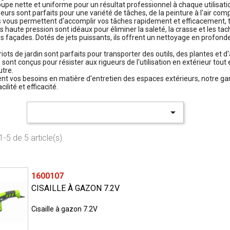
upe nette et uniforme pour un résultat professionnel à chaque utilisati
rs sont parfaits pour une variété de tâches, de la peinture à l'air com
ls vous permettent d'accomplir vos tâches rapidement et efficacement, 
 haute pression sont idéaux pour éliminer la saleté, la crasse et les tac
es façades. Dotés de jets puissants, ils offrent un nettoyage en profonde
riots de jardin sont parfaits pour transporter des outils, des plantes et 
ls sont conçus pour résister aux rigueurs de l'utilisation en extérieur to
utre.
ent vos besoins en matière d'entretien des espaces extérieurs, notre g
ilité et efficacité.

-5 de 5 article(s)
1600107
CISAILLE À GAZON 7.2V
Cisaille à gazon 7.2V