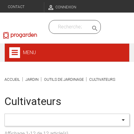

CONTACT
CONNEXION

MENU
ACCUEIL
JARDIN
OUTILS DE JARDINAGE
CULTIVATEURS
Cultivateurs

Affichage 1-12 de 12 article(s)