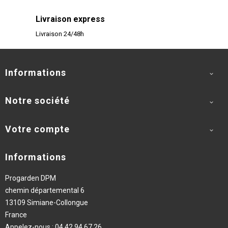
Livraison express
Livraison 24/48h
Informations

Notre société

Votre compte

Informations
Progarden DPM
chemin départemental 6
13109 Simiane-Collongue
France
Appelez-nous :
04 42 94 67 26