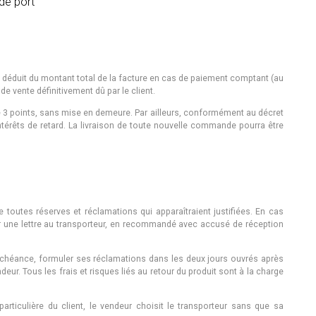
de port
era déduit du montant total de la facture en cas de paiement comptant (au
de vente définitivement dû par le client.
de 3 points, sans mise en demeure. Par ailleurs, conformément au décret
intérêts de retard. La livraison de toute nouvelle commande pourra être
ire toutes réserves et réclamations qui apparaîtraient justifiées. En cas
yer une lettre au transporteur, en recommandé avec accusé de réception
e déchéance, formuler ses réclamations dans les deux jours ouvrés après
eur. Tous les frais et risques liés au retour du produit sont à la charge
particulière du client, le vendeur choisit le transporteur sans que sa