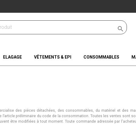

ELAGAGE
VÊTEMENTS & EPI
CONSOMMABLES
M
ialise des pièces détachées, des consommables, du matériel et des mach
e l’article préliminaire du code de la consommation. Toutes les ventes sont so
euvent être modifiées à tout moment. Toute commande adressée par l'acheteur 