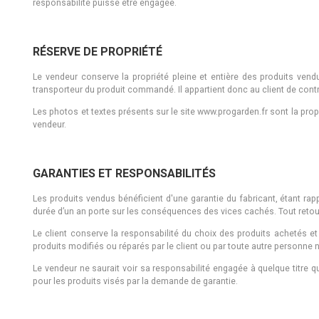
responsabilité puisse être engagée.
RÉSERVE DE PROPRIÉTÉ
Le vendeur conserve la propriété pleine et entière des produits vendus
transporteur du produit commandé. Il appartient donc au client de contr
Les photos et textes présents sur le site www.progarden.fr sont la prop
vendeur.
GARANTIES ET RESPONSABILITÉS
Les produits vendus bénéficient d'une garantie du fabricant, étant rap
durée d’un an porte sur les conséquences des vices cachés. Tout retour du
Le client conserve la responsabilité du choix des produits achetés et
produits modifiés ou réparés par le client ou par toute autre personne 
Le vendeur ne saurait voir sa responsabilité engagée à quelque titre q
pour les produits visés par la demande de garantie.