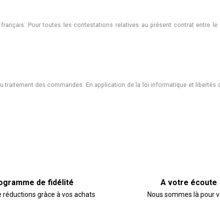
français. Pour toutes les contestations relatives au présent contrat entre le
aitement des commandes. En application de la loi informatique et libertés du 6
ogramme de fidélité
A votre écoute
e réductions gràce à vos achats
Nous sommes là pour 