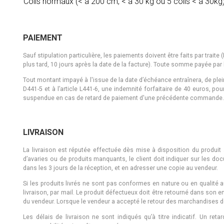
Colis normaux (< à 200 cm, < à 30 kg ou 5 colis < à 30kg) 
PAIEMENT
Sauf stipulation particulière, les paiements doivent être faits par trai
plus tard, 10 jours après la date de la facture). Toute somme payée par l
Tout montant impayé à l'issue de la date d’échéance entraînera, de ple
D441-5 et à l’article L441-6, une indemnité forfaitaire de 40 euros, p
suspendue en cas de retard de paiement d'une précédente commande
LIVRAISON
La livraison est réputée effectuée dès mise à disposition du produit au 
d’avaries ou de produits manquants, le client doit indiquer sur les d
dans les 3 jours de la réception, et en adresser une copie au vendeur.
Si les produits livrés ne sont pas conformes en nature ou en qualité a
livraison, par mail. Le produit défectueux doit être retourné dans son e
du vendeur. Lorsque le vendeur a accepté le retour des marchandises déf
Les délais de livraison ne sont indiqués qu’à titre indicatif. Un ret