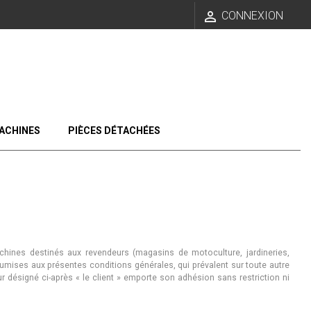

CONNEXION
ACHINES
PIÈCES DÉTACHÉES
ines destinés aux revendeurs (magasins de motoculture, jardineries,
umises aux présentes conditions générales, qui prévalent sur toute autre
désigné ci-après « le client » emporte son adhésion sans restriction ni