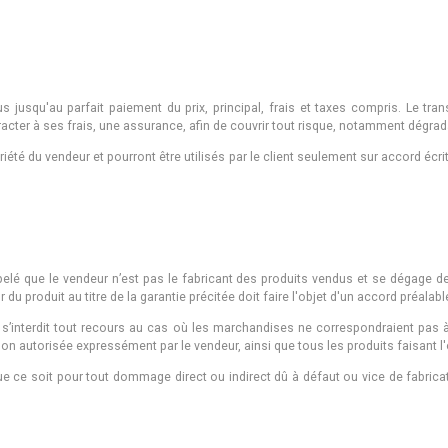
 jusqu'au parfait paiement du prix, principal, frais et taxes compris. Le tran
acter à ses frais, une assurance, afin de couvrir tout risque, notamment dégrada
riété du vendeur et pourront être utilisés par le client seulement sur accord éc
pelé que le vendeur n’est pas le fabricant des produits vendus et se dégage de
 produit au titre de la garantie précitée doit faire l'objet d'un accord préalabl
 s’interdit tout recours au cas où les marchandises ne correspondraient pas à 
non autorisée expressément par le vendeur, ainsi que tous les produits faisant l
ue ce soit pour tout dommage direct ou indirect dû à défaut ou vice de fabricat