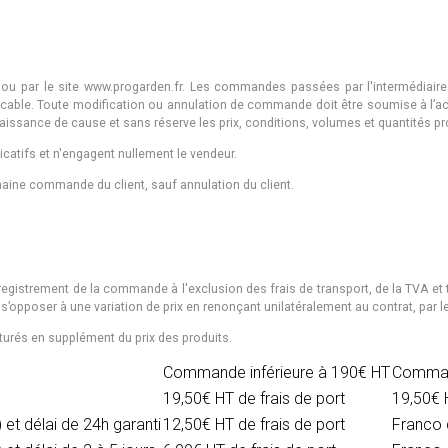
ou par le site www.progarden.fr. Les commandes passées par l'intermédiair
ble. Toute modification ou annulation de commande doit être soumise à l’acc
ssance de cause et sans réserve les prix, conditions, volumes et quantités 
catifs et n'engagent nullement le vendeur.
aine commande du client, sauf annulation du client.
egistrement de la commande à l'exclusion des frais de transport, de la TVA et t
s’opposer à une variation de prix en renonçant unilatéralement au contrat, par
acturés en supplément du prix des produits.
Commande inférieure à 190€ HT
Comman
19,50€ HT de frais de port
19,50€ 
 et délai de 24h garanti
12,50€ HT de frais de port
Franco 