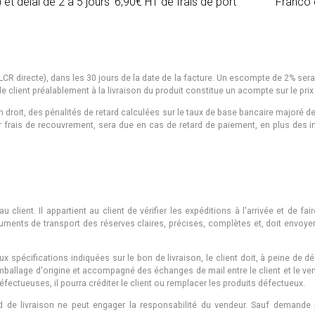
et délai de 2 à 5 jours
6,90€ HT de frais de port
Franco 
te (LCR directe), dans les 30 jours de la date de la facture. Un escompte de 2% s
e client préalablement à la livraison du produit constitue un acompte sur le prix 
in droit, des pénalités de retard calculées sur le taux de base bancaire majoré 
our frais de recouvrement, sera due en cas de retard de paiement, en plus des 
.
client. Il appartient au client de vérifier les expéditions à l'arrivée et de fa
ocuments de transport des réserves claires, précises, complètes et, doit envo
ux spécifications indiquées sur le bon de livraison, le client doit, à peine d
mballage d'origine et accompagné des échanges de mail entre le client et le vend
ectueuses, il pourra créditer le client ou remplacer les produits défectueux.
ard de livraison ne peut engager la responsabilité du vendeur. Sauf demande 