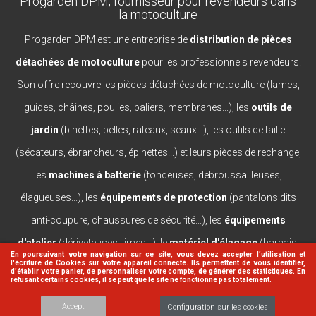
Progarden DPM, fournisseur pour revendeurs dans
la motoculture
Progarden DPM est une entreprise de
distribution de pièces
détachées de motoculture
pour les professionnels revendeurs.
Son offre recouvre les pièces détachées de motoculture (lames,
guides, châines, poulies, paliers, membranes...), les
outils de
jardin
(binettes, pelles, rateaux, seaux...), les outils de taille
(sécateurs, ébrancheurs, épinettes...) et leurs pièces de rechange,
les
machines à batterie
(tondeuses, débroussailleuses,
élagueuses...), les
équipements de protection
(pantalons dits
anti-coupure, chaussures de sécurité...), les
équipements
d'atelier
(dériveteuses, limes...), le
matériel d'élagage
(harnais,
En poursuivant votre navigation sur ce site, vous devez accepter l’utilisation et
l'écriture de Cookies sur votre appareil connecté. Ils permettent de vous identifier,
casques, lanceurs...).
d'établir votre panier, de personnaliser votre compte, de générer des statistiques. En
refusant certains cookies, il se peut que le site ne fonctionne pas totalement.
Accept
Configuration sur les cookies
© 2026