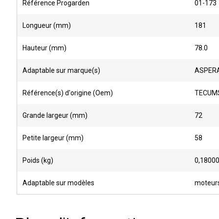
Référence Progarden
01-173
Longueur (mm)
181
Hauteur (mm)
78.0
Adaptable sur marque(s)
ASPERA
Référence(s) d'origine (Oem)
TECUMS
Grande largeur (mm)
72
Petite largeur (mm)
58
Poids (kg)
0,1800
Adaptable sur modèles
moteur