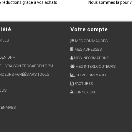
e réductions gràce à vos achats
Nous sommes là pour 
iété
Votre compte
ALES
MES COMMANDES
MES ADRESSES
RDEN DPM
MES INFORMATIONS
E LIVRAISON PROGARDEN DPM
MES INTERLOCUTEURS
NDEURS AGRÉÉS ARS TOOLS
SUIVI COMPTABLE
FACTURES
OUS
CONNEXION
TENAIRES