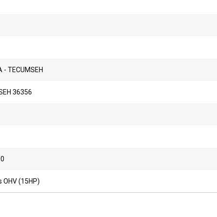
 - TECUMSEH
EH 36356
00
s OHV (15HP)