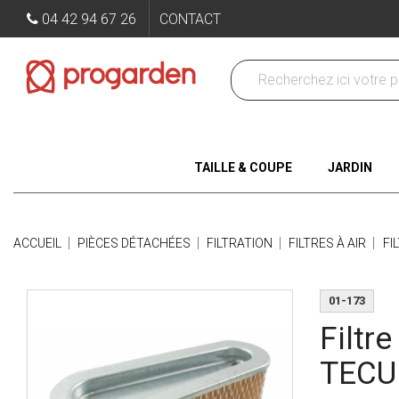
04 42 94 67 26
CONTACT
TAILLE & COUPE
JARDIN
ACCUEIL
PIÈCES DÉTACHÉES
FILTRATION
FILTRES À AIR
FI
01-173
Filtr
TECU