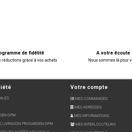
ogramme de fidélité
A votre écoute
e réductions gràce à vos achats
Nous sommes là pour 
iété
Votre compte
ALES
MES COMMANDES
MES ADRESSES
RDEN DPM
MES INFORMATIONS
E LIVRAISON PROGARDEN DPM
MES INTERLOCUTEURS