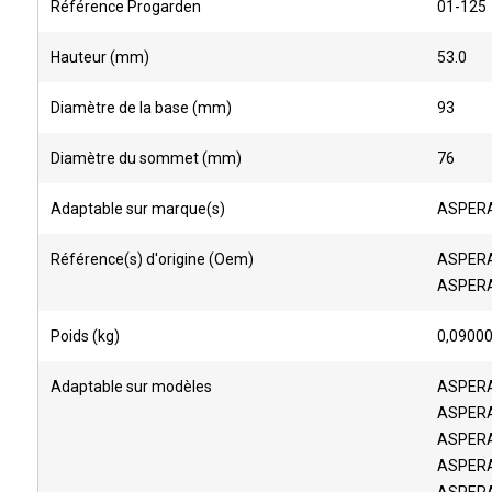
Référence Progarden
01-125
Hauteur (mm)
53.0
Diamètre de la base (mm)
93
Diamètre du sommet (mm)
76
Adaptable sur marque(s)
ASPERA
Référence(s) d'origine (Oem)
ASPERA
ASPERA
Poids (kg)
0,0900
Adaptable sur modèles
ASPERA
ASPERA
ASPERA
ASPERA