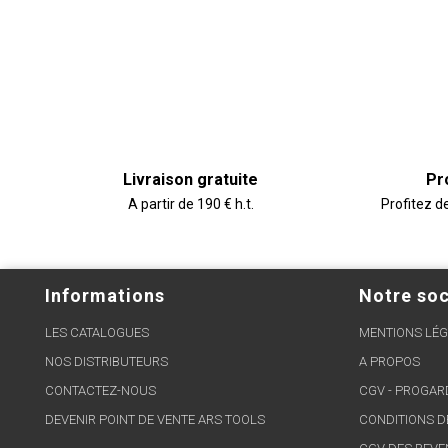
Livraison gratuite
Pr
A partir de 190 € h.t.
Profitez d
Informations
Notre soc
LES CATALOGUES
MENTIONS LÉG
NOS DISTRIBUTEURS
A PROPOS
CONTACTEZ-NOUS
CGV - PROGA
DEVENIR POINT DE VENTE ARS TOOLS
CONDITIONS D