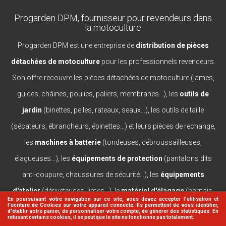
Progarden DPM, fournisseur pour revendeurs dans
la motoculture
Progarden DPM est une entreprise de
distribution de pièces
détachées de motoculture
pour les professionnels revendeurs.
Son offre recouvre les pièces détachées de motoculture (lames,
guides, châines, poulies, paliers, membranes...), les
outils de
jardin
(binettes, pelles, rateaux, seaux...), les outils de taille
(sécateurs, ébrancheurs, épinettes...) et leurs pièces de rechange,
les
machines à batterie
(tondeuses, débroussailleuses,
élagueuses...), les
équipements de protection
(pantalons dits
anti-coupure, chaussures de sécurité...), les
équipements
d'atelier
(dériveteuses, limes...), le
matériel d'élagage
(harnais,
En poursuivant votre navigation sur ce site, vous devez accepter l’utilisation et
l'écriture de Cookies sur votre appareil connecté. Ils permettent de vous identifier,
casques, lanceurs...).
d'établir votre panier, de personnaliser votre compte, de générer des statistiques. En
refusant certains cookies, il se peut que le site ne fonctionne pas totalement.