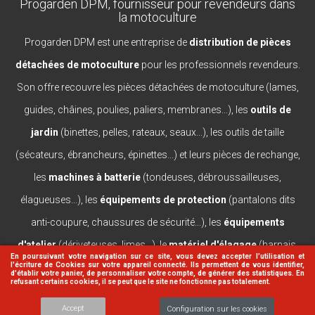
Progarden DPM, fournisseur pour revendeurs dans
la motoculture
Progarden DPM est une entreprise de
distribution de pièces
détachées de motoculture
pour les professionnels revendeurs.
Son offre recouvre les pièces détachées de motoculture (lames,
guides, châines, poulies, paliers, membranes...), les
outils de
jardin
(binettes, pelles, rateaux, seaux...), les outils de taille
(sécateurs, ébrancheurs, épinettes...) et leurs pièces de rechange,
les
machines à batterie
(tondeuses, débroussailleuses,
élagueuses...), les
équipements de protection
(pantalons dits
anti-coupure, chaussures de sécurité...), les
équipements
d'atelier
(dériveteuses, limes...), le
matériel d'élagage
(harnais,
En poursuivant votre navigation sur ce site, vous devez accepter l’utilisation et
l'écriture de Cookies sur votre appareil connecté. Ils permettent de vous identifier,
casques, lanceurs...).
d'établir votre panier, de personnaliser votre compte, de générer des statistiques. En
refusant certains cookies, il se peut que le site ne fonctionne pas totalement.
Accept
Configuration sur les cookies
© 2026