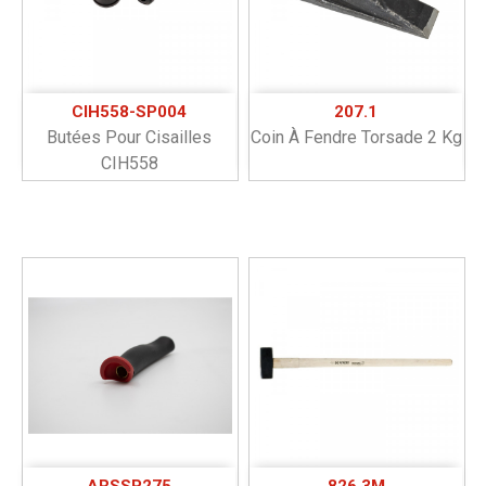
CIH558-SP004
207.1
Butées Pour Cisailles
Coin À Fendre Torsade 2 Kg
CIH558
ARSSP275
826.3M