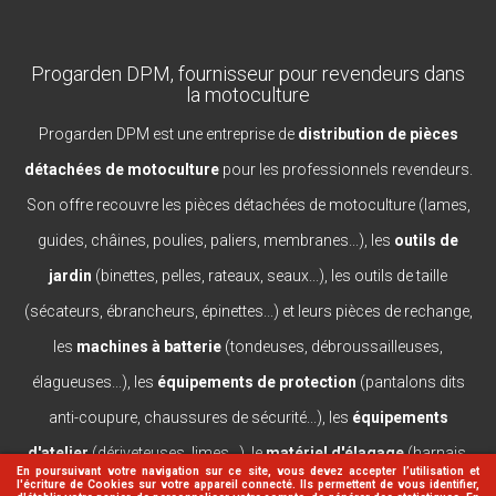
Progarden DPM, fournisseur pour revendeurs dans
la motoculture
Progarden DPM est une entreprise de
distribution de pièces
détachées de motoculture
pour les professionnels revendeurs.
Son offre recouvre les pièces détachées de motoculture (lames,
guides, châines, poulies, paliers, membranes...), les
outils de
jardin
(binettes, pelles, rateaux, seaux...), les outils de taille
(sécateurs, ébrancheurs, épinettes...) et leurs pièces de rechange,
les
machines à batterie
(tondeuses, débroussailleuses,
élagueuses...), les
équipements de protection
(pantalons dits
anti-coupure, chaussures de sécurité...), les
équipements
d'atelier
(dériveteuses, limes...), le
matériel d'élagage
(harnais,
En poursuivant votre navigation sur ce site, vous devez accepter l’utilisation et
l'écriture de Cookies sur votre appareil connecté. Ils permettent de vous identifier,
casques, lanceurs...).