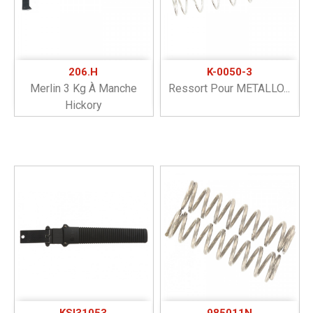
206.H
K-0050-3
Merlin 3 Kg À Manche
Ressort Pour METALLO...
Hickory
KSI31053
985011N