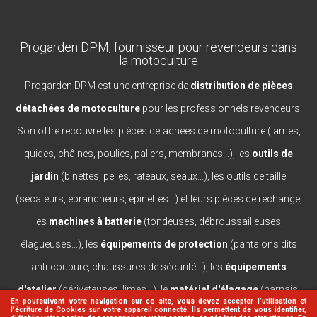
Progarden DPM, fournisseur pour revendeurs dans
la motoculture
Progarden DPM est une entreprise de
distribution de pièces
détachées de motoculture
pour les professionnels revendeurs.
Son offre recouvre les pièces détachées de motoculture (lames,
guides, châines, poulies, paliers, membranes...), les
outils de
jardin
(binettes, pelles, rateaux, seaux...), les outils de taille
(sécateurs, ébrancheurs, épinettes...) et leurs pièces de rechange,
les
machines à batterie
(tondeuses, débroussailleuses,
élagueuses...), les
équipements de protection
(pantalons dits
anti-coupure, chaussures de sécurité...), les
équipements
d'atelier
(dériveteuses, limes...), le
matériel d'élagage
(harnais,
En poursuivant votre navigation sur ce site, vous devez accepter l’utilisation et
l'écriture de Cookies sur votre appareil connecté. Ils permettent de vous identifier,
casques, lanceurs...).