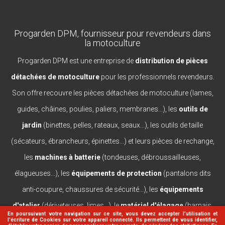
Progarden DPM, fournisseur pour revendeurs dans
la motoculture
Progarden DPM est une entreprise de
distribution de pièces
détachées de motoculture
pour les professionnels revendeurs.
Son offre recouvre les pièces détachées de motoculture (lames,
guides, châines, poulies, paliers, membranes...), les
outils de
jardin
(binettes, pelles, rateaux, seaux...), les outils de taille
(sécateurs, ébrancheurs, épinettes...) et leurs pièces de rechange,
les
machines à batterie
(tondeuses, débroussailleuses,
élagueuses...), les
équipements de protection
(pantalons dits
anti-coupure, chaussures de sécurité...), les
équipements
d'atelier
(dériveteuses, limes...), le
matériel d'élagage
(harnais,
En poursuivant votre navigation sur ce site, vous devez accepter l’utilisation et
l'écriture de Cookies sur votre appareil connecté. Ils permettent de vous identifier,
casques, lanceurs...).