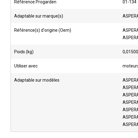
Référence Progarden
01-134
Adaptable sur marque(s)
ASPERA
Référence(s) d'origine (Oem)
ASPERA
ASPERA
Poids (kg)
0,0150
Utiliser avec
moteurs 
Adaptable sur modèles
ASPERA
ASPERA
ASPERA
ASPERA
ASPERA
ASPERA
ASPERA 