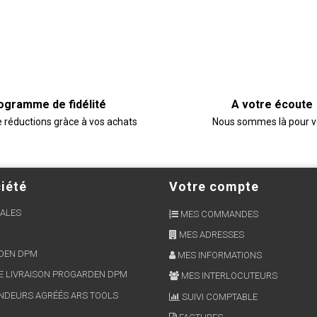
ogramme de fidélité
A votre écoute
e réductions gràce à vos achats
Nous sommes là pour 
iété
Votre compte
ALES
MES COMMANDES
MES ADRESSES
RDEN DPM
MES INFORMATIONS
E LIVRAISON PROGARDEN DPM
MES INTERLOCUTEURS
NDEURS AGRÉÉS ARS TOOLS
SUIVI COMPTABLE