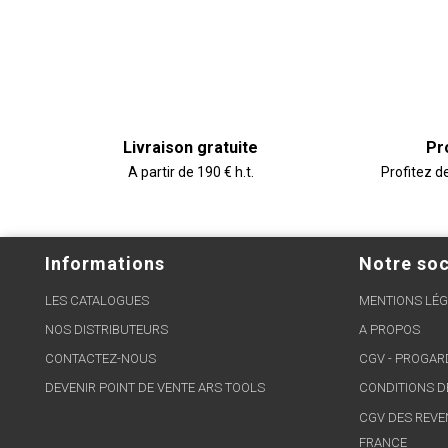
Livraison gratuite
Pr
A partir de 190 € h.t.
Profitez d
Informations
Notre soc
LES CATALOGUES
MENTIONS LÉG
NOS DISTRIBUTEURS
A PROPOS
CONTACTEZ-NOUS
CGV - PROGA
DEVENIR POINT DE VENTE ARS TOOLS
CONDITIONS D
CGV DES REVE
FRANCE