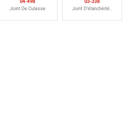
04-498
03-338
Joint De Culasse
Joint D'étanchéité...